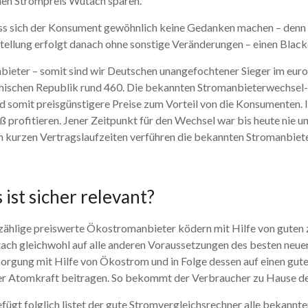
hen Strompreis Wutach sparen.
uss sich der Konsument gewöhnlich keine Gedanken machen – denn 
lung erfolgt danach ohne sonstige Veränderungen – einen Blackou
ieter – somit sind wir Deutschen unangefochtener Sieger im europ
chischen Republik rund 460. Die bekannten Stromanbieterwechsel-
 somit preisgünstigere Preise zum Vorteil von die Konsumenten. 
ß profitieren. Jener Zeitpunkt für den Wechsel war bis heute nie 
 kurzen Vertragslaufzeiten verführen die bekannten Stromanbiet
st sicher relevant?
– unzählige preiswerte Ökostromanbieter ködern mit Hilfe von gut
 gleichwohl auf alle anderen Voraussetzungen des besten neuer
ersorgung mit Hilfe von Ökostrom und in Folge dessen auf einen gu
der Atomkraft beitragen. So bekommt der Verbraucher zu Hause d
ügt folglich listet der gute Stromvergleichsrechner alle bekannte