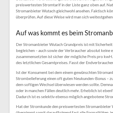
preiswertesten Stromtarif in der Liste ganz oben auf. N
Stromanbieter Wutach gleichwohl ansehen. Faktisch könn
überprüfen. Auf diese Weise wird man sich weitestgehend
Auf was kommt es beim Stromanb
Der Stromanbieter Wutach Grundpreis ist mit Sicherhei
begleichen – auch sowie der Verbraucher absolut keine 
zusammensetzten ist sicher der mögliche Preis pro kwH. 
des letztlichen Gesamtpreises. Fasst der Endverbraucher
Ist der Konsument bei dem einem gewünschten Stromanb
Strombelieferung einen oft guten Neukunden-Bonus – zum
dem softigen Wechsel überwiesen werden sollte. Demnach
oder in manchen Fällen deutlich mehr. Erheblich ist eb
Dadurch ist es selektiv ebenso möglich angebotene Stro
Hat der Stromkunde den preiswertesten Stromanbieter W
übernimmt somit darauffolgend fast alle Formalitäten