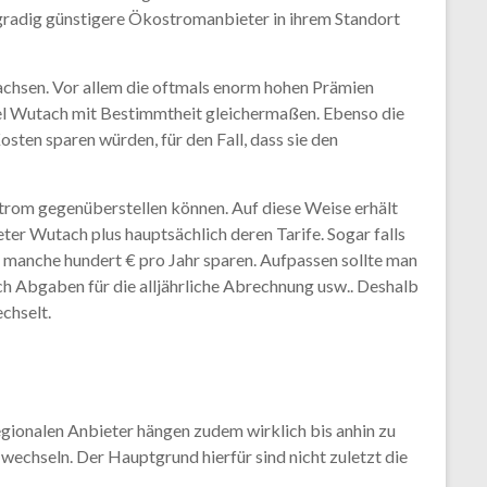
hgradig günstigere Ökostromanbieter in ihrem Standort
achsen. Vor allem die oftmals enorm hohen Prämien
l Wutach mit Bestimmtheit gleichermaßen. Ebenso die
sten sparen würden, für den Fall, dass sie den
trom gegenüberstellen können. Auf diese Weise erhält
r Wutach plus hauptsächlich deren Tarife. Sogar falls
 manche hundert € pro Jahr sparen. Aufpassen sollte man
h Abgaben für die alljährliche Abrechnung usw.. Deshalb
chselt.
egionalen Anbieter hängen zudem wirklich bis anhin zu
wechseln. Der Hauptgrund hierfür sind nicht zuletzt die