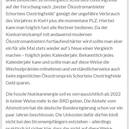
auf der Forschung nach „bester Ökostromanbieter
Schortens Oestringfelde“ genügt der ungefähre Verbrauch
des Vorjahres in KwH plus die momentane PLZ. Hierbei
kann man folglich fast alle Rechner bedienen. Da der
Konkurrenzkampf mit andauernd modernen
Ökostromanbietern fortlaufend härter wird sollte man aber
ein für alle Mal stets wieder auf’s Neue einen Vergleich
machen – folglich jedes Kalenderjahr. Bekanntlich jedes
Kalenderjahr kann und sollte man auf diese Weise die
Wechselprämien mitnehmen und verständlicherweise auch
beim eigentlichen Ökostrompreis Schortens Oestringfelde
Geld sparen.
Die fossile Nuklearenergie soll es vorraussichtlich ab 2022
in keiner Weise mehr in der BRD geben. Die Abkehr vom
Atomstrom hat die deutsche Bundesregierung schon vor ein
paar Jahren beschlossen. Die Unkosten dafür dürfen bloß
nicht bei den Stromempfängern entstehen – allerdings
praktisch ist sicher klar, dass das nicht auf diese Weise