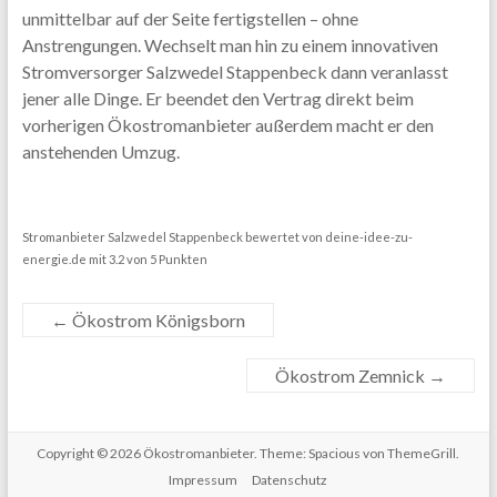
unmittelbar auf der Seite fertigstellen – ohne
Anstrengungen. Wechselt man hin zu einem innovativen
Stromversorger Salzwedel Stappenbeck dann veranlasst
jener alle Dinge. Er beendet den Vertrag direkt beim
vorherigen Ökostromanbieter außerdem macht er den
anstehenden Umzug.
Stromanbieter Salzwedel Stappenbeck
bewertet von
deine-idee-zu-
energie.de
mit
3.2
von
5
Punkten
←
Ökostrom Königsborn
Ökostrom Zemnick
→
Copyright © 2026
Ökostromanbieter
. Theme: Spacious von ThemeGrill.
Impressum
Datenschutz