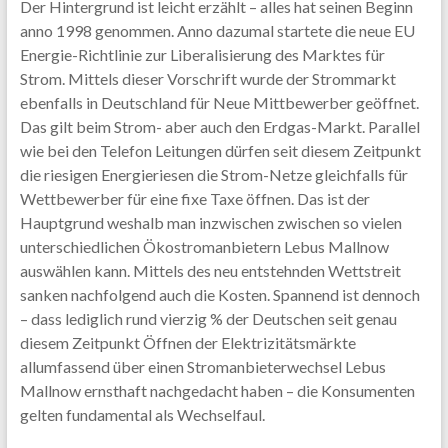
Der Hintergrund ist leicht erzählt – alles hat seinen Beginn
anno 1998 genommen. Anno dazumal startete die neue EU
Energie-Richtlinie zur Liberalisierung des Marktes für
Strom. Mittels dieser Vorschrift wurde der Strommarkt
ebenfalls in Deutschland für Neue Mittbewerber geöffnet.
Das gilt beim Strom- aber auch den Erdgas-Markt. Parallel
wie bei den Telefon Leitungen dürfen seit diesem Zeitpunkt
die riesigen Energieriesen die Strom-Netze gleichfalls für
Wettbewerber für eine fixe Taxe öffnen. Das ist der
Hauptgrund weshalb man inzwischen zwischen so vielen
unterschiedlichen Ökostromanbietern Lebus Mallnow
auswählen kann. Mittels des neu entstehnden Wettstreit
sanken nachfolgend auch die Kosten. Spannend ist dennoch
– dass lediglich rund vierzig % der Deutschen seit genau
diesem Zeitpunkt Öffnen der Elektrizitätsmärkte
allumfassend über einen Stromanbieterwechsel Lebus
Mallnow ernsthaft nachgedacht haben – die Konsumenten
gelten fundamental als Wechselfaul.