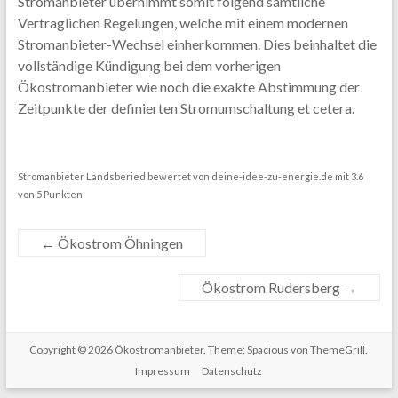
Stromanbieter übernimmt somit folgend sämtliche
Vertraglichen Regelungen, welche mit einem modernen
Stromanbieter-Wechsel einherkommen. Dies beinhaltet die
vollständige Kündigung bei dem vorherigen
Ökostromanbieter wie noch die exakte Abstimmung der
Zeitpunkte der definierten Stromumschaltung et cetera.
Stromanbieter Landsberied
bewertet von
deine-idee-zu-energie.de
mit
3.6
von
5
Punkten
←
Ökostrom Öhningen
Ökostrom Rudersberg
→
Copyright © 2026
Ökostromanbieter
. Theme: Spacious von ThemeGrill.
Impressum
Datenschutz