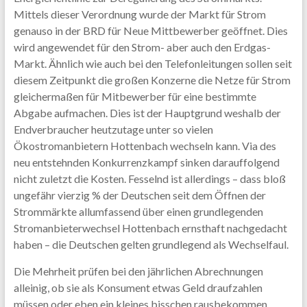
Mittels dieser Verordnung wurde der Markt für Strom
genauso in der BRD für Neue Mittbewerber geöffnet. Dies
wird angewendet für den Strom- aber auch den Erdgas-
Markt. Ähnlich wie auch bei den Telefonleitungen sollen seit
diesem Zeitpunkt die großen Konzerne die Netze für Strom
gleichermaßen für Mitbewerber für eine bestimmte
Abgabe aufmachen. Dies ist der Hauptgrund weshalb der
Endverbraucher heutzutage unter so vielen
Ökostromanbietern Hottenbach wechseln kann. Via des
neu entstehnden Konkurrenzkampf sinken darauffolgend
nicht zuletzt die Kosten. Fesselnd ist allerdings – dass bloß
ungefähr vierzig % der Deutschen seit dem Öffnen der
Strommärkte allumfassend über einen grundlegenden
Stromanbieterwechsel Hottenbach ernsthaft nachgedacht
haben – die Deutschen gelten grundlegend als Wechselfaul.
Die Mehrheit prüfen bei den jährlichen Abrechnungen
alleinig, ob sie als Konsument etwas Geld draufzahlen
müssen oder eben ein kleines bisschen rausbekommen.