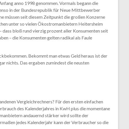
en Anfang anno 1998 genommen. Vormals begann die
ebenso in der Bundesrepublik für Neue Mittbewerber
one müssen seit diesem Zeitpunkt die großen Konzerne
chen unter so vielen Ökostromanbietern Heitersheim
– dass bloß rund vierzig prozent aller Konsumenten seit
en – die Konsumenten gelten radikal als Faule
zurückbekommen. Bekommt man etwas Geld heraus ist der
gar nichts. Das ergaben zumindest die neusten
andenen Vergleichrechners? Für den ersten einfachen
erbrauch des Kalenderjahres in KwH plus die momentane
anbietern andauernd stärker wird sollte der
termaßen jedes Kalenderjahr kann der Verbraucher so die