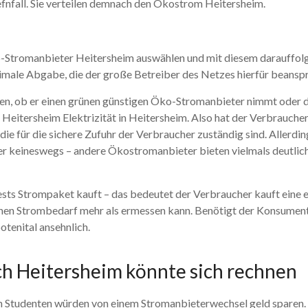
nfall. Sie verteilen demnach den Ökostrom Heitersheim.
Öko-Stromanbieter Heitersheim auswählen und mit diesem darauffol
ale Abgabe, die der große Betreiber des Netzes hierfür beanspr
en, ob er einen grünen günstigen Öko-Stromanbieter nimmt oder d
itersheim Elektrizität in Heitersheim. Also hat der Verbraucher 
e für die sichere Zufuhr der Verbraucher zuständig sind. Allerding
r keineswegs – andere Ökostromanbieter bieten vielmals deutlich
fests Strompaket kauft – das bedeutet der Verbraucher kauft ein
lichen Strombedarf mehr als ermessen kann. Benötigt der Konsument
otenital ansehnlich.
h Heitersheim könnte sich rechnen
 Studenten würden von einem Stromanbieterwechsel geld sparen.