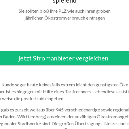
spielend
Sie sollten bloß Ihre PLZ wie auch Ihren groben
jährlichen Ökostromverbrauch eintragen
jetzt Stromanbieter vergleichen
r Kunde sogar heute keinesfalls extrem leicht den günstigsten Öko
her ist es hingegen mit Hilfe eines Tarifrechners – ebendiese assis
rweise die postleitzahl eingeben.
 gab es zurzeit weitaus über 945 verschiedenartige sowie region
 in Baden-Württemberg) aus einem der unzähligen Ökostromangebot
regionaler Stadtwerke sind. Die großen Übertragungs-Netze sind i