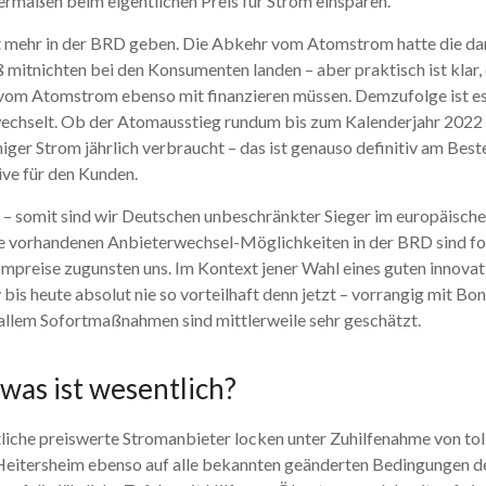
rmaßen beim eigentlichen Preis für Strom einsparen.
cht mehr in der BRD geben. Die Abkehr vom Atomstrom hatte die d
mitnichten bei den Konsumenten landen – aber praktisch ist klar, 
r vom Atomstrom ebenso mit finanzieren müssen. Demzufolge ist e
selt. Ob der Atomausstieg rundum bis zum Kalenderjahr 2022 wirkl
eniger Strom jährlich verbraucht – das ist genauso definitiv am B
ive für den Kunden.
– somit sind wir Deutschen unbeschränkter Sieger im europäischen
ie vorhandenen Anbieterwechsel-Möglichkeiten in der BRD sind folg
preise zugunsten uns. Im Kontext jener Wahl eines guten innovat
 bis heute absolut nie so vorteilhaft denn jetzt – vorrangig mit B
allem Sofortmaßnahmen sind mittlerweile sehr geschätzt.
was ist wesentlich?
 etliche preiswerte Stromanbieter locken unter Zuhilfenahme von t
eitersheim ebenso auf alle bekannten geänderten Bedingungen de