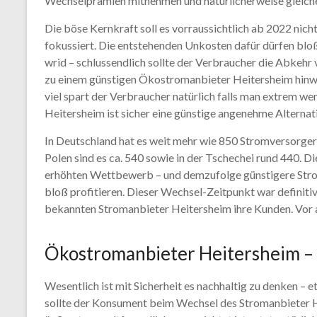
Wechselprämien mitnehmen und natürlicherweise gleiche
Die böse Kernkraft soll es vorraussichtlich ab 2022 ni
fokussiert. Die entstehenden Unkosten dafür dürfen bloß 
wrid – schlussendlich sollte der Verbraucher die Abkeh
zu einem günstigen Ökostromanbieter Heitersheim hinwech
viel spart der Verbraucher natürlich falls man extrem w
Heitersheim ist sicher eine günstige angenehme Alternat
In Deutschland hat es weit mehr wie 850 Stromversorger 
Polen sind es ca. 540 sowie in der Tschechei rund 440. D
erhöhten Wettbewerb – und demzufolge günstigere Strom
bloß profitieren. Dieser Wechsel-Zeitpunkt war definitiv
bekannten Stromanbieter Heitersheim ihre Kunden. Vor 
Ökostromanbieter Heitersheim – 
Wesentlich ist mit Sicherheit es nachhaltig zu denken –
sollte der Konsument beim Wechsel des Stromanbieter H