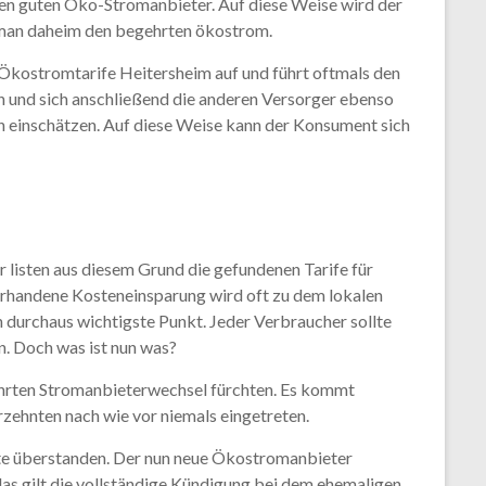
inen guten Öko-Stromanbieter. Auf diese Weise wird der
 man daheim den begehrten ökostrom.
 Ökostromtarife Heitersheim auf und führt oftmals den
len und sich anschließend die anderen Versorger ebenso
n einschätzen. Auf diese Weise kann der Konsument sich
 listen aus diesem Grund die gefundenen Tarife für
vorhandene Kosteneinsparung wird oft zu dem lokalen
h durchaus wichtigste Punkt. Jeder Verbraucher sollte
. Doch was ist nun was?
führten Stromanbieterwechsel fürchten. Es kommt
hrzehnten nach wie vor niemals eingetreten.
ste überstanden. Der nun neue Ökostromanbieter
 gilt die vollständige Kündigung bei dem ehemaligen