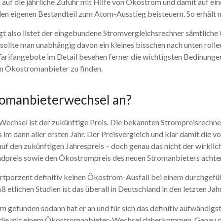
ch auf die jährliche Zufuhr mit Hilfe von Ökostrom und damit auf e
den eigenen Bestandteil zum Atom-Ausstieg beisteuern. So erhält
t also listet der eingebundene Stromvergleichsrechner sämtliche
e sollte man unabhängig davon ein kleines bisschen nach unten rol
Tarifangebote im Detail besehen ferner die wichtigsten Bedinunge
en Ökostromanbieter zu finden.
romanbieterwechsel an?
echsel ist der zukünftige Preis. Die bekannten Strompreisrechner
m dann aller ersten Jahr. Der Preisvergleich und klar damit die 
uf den zukünftigen Jahrespreis – doch genau das nicht der wirklic
ndpreis sowie den Ökostrompreis des neuen Stromanbieters achten
dertporzent definitiv keinen Ökostrom-Ausfall bei einem durchge
ß etlichen Studien ist das überall in Deutschland in den letzten Ja
 gefunden sodann hat er an und für sich das definitiv aufwändig
 die mit einem Ökostromanbieter-Wechsel daherkommen. Genau das