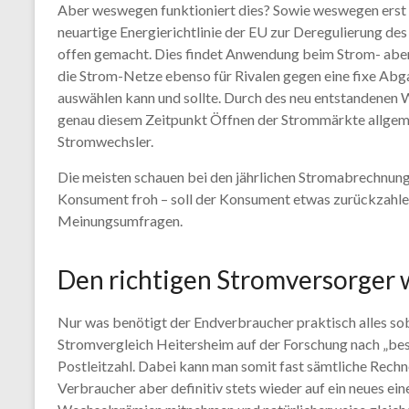
Aber weswegen funktioniert dies? Sowie weswegen erst h
neuartige Energierichtlinie der EU zur Deregulierung d
offen gemacht. Dies findet Anwendung beim Strom- aber
die Strom-Netze ebenso für Rivalen gegen eine fixe Ab
auswählen kann und sollte. Durch des neu entstandenen We
genau diesem Zeitpunkt Öffnen der Strommärkte allgeme
Stromwechsler.
Die meisten schauen bei den jährlichen Stromabrechnung
Konsument froh – soll der Konsument etwas zurückzahlen 
Meinungsumfragen.
Den richtigen Stromversorger 
Nur was benötigt der Endverbraucher praktisch alles so
Stromvergleich Heitersheim auf der Forschung nach „be
Postleitzahl. Dabei kann man somit fast sämtliche Rec
Verbraucher aber definitiv stets wieder auf ein neues e