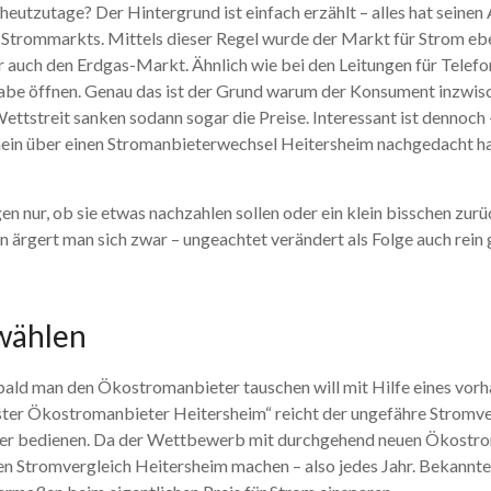
eutzutage? Der Hintergrund ist einfach erzählt – alles hat sein
es Strommarkts. Mittels dieser Regel wurde der Markt für Strom 
 auch den Erdgas-Markt. Ähnlich wie bei den Leitungen für Telef
gabe öffnen. Genau das ist der Grund warum der Konsument inzwis
ttstreit sanken sodann sogar die Preise. Interessant ist dennoch 
in über einen Stromanbieterwechsel Heitersheim nachgedacht hab
en nur, ob sie etwas nachzahlen sollen oder ein klein bisschen 
ärgert man sich zwar – ungeachtet verändert als Folge auch rein 
wählen
bald man den Ökostromanbieter tauschen will mit Hilfe eines vorh
ster Ökostromanbieter Heitersheim“ reicht der ungefähre Stromv
hner bedienen. Da der Wettbewerb mit durchgehend neuen Ökostrom
inen Stromvergleich Heitersheim machen – also jedes Jahr. Bekann