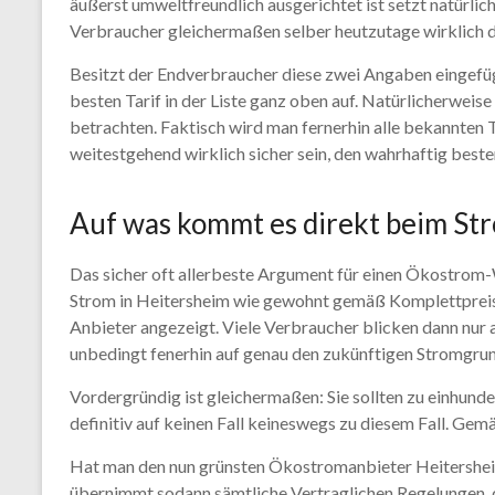
äußerst umweltfreundlich ausgerichtet ist setzt natürli
Verbraucher gleichermaßen selber heutzutage wirklich 
Besitzt der Endverbraucher diese zwei Angaben eingefüg
besten Tarif in der Liste ganz oben auf. Natürlicherweis
betrachten. Faktisch wird man fernerhin alle bekannten 
weitestgehend wirklich sicher sein, den wahrhaftig best
Auf was kommt es direkt beim St
Das sicher oft allerbeste Argument für einen Ökostrom-W
Strom in Heitersheim wie gewohnt gemäß Komplettpreis i
Anbieter angezeigt. Viele Verbraucher blicken dann nur a
unbedingt fenerhin auf genau den zukünftigen Stromgru
Vordergründig ist gleichermaßen: Sie sollten zu einhun
definitiv auf keinen Fall keineswegs zu diesem Fall. Gemä
Hat man den nun grünsten Ökostromanbieter Heitersheim
übernimmt sodann sämtliche Vertraglichen Regelungen,