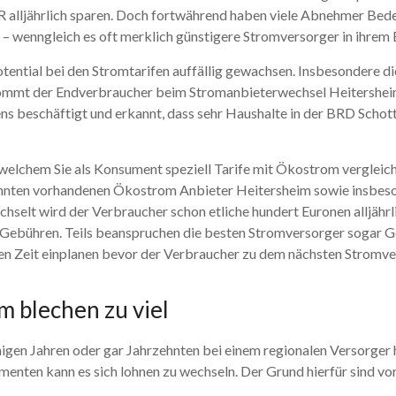
R alljährlich sparen. Doch fortwährend haben viele Abnehmer Bed
– wenngleich es oft merklich günstigere Stromversorger in ihrem 
potential bei den Stromtarifen auffällig gewachsen. Insbesondere 
kommt der Endverbraucher beim Stromanbieterwechsel Heitersheim
s beschäftigt und erkannt, dass sehr Haushalte in der BRD Schot
t welchem Sie als Konsument speziell Tarife mit Ökostrom verglei
kannten vorhandenen Ökostrom Anbieter Heitersheim sowie insbes
wechselt wird der Verbraucher schon etliche hundert Euronen alljäh
Gebühren. Teils beanspruchen die besten Stromversorger sogar Geb
sschen Zeit einplanen bevor der Verbraucher zu dem nächsten Stromv
 blechen zu viel
inigen Jahren oder gar Jahrzehnten bei einem regionalen Versorger 
nten kann es sich lohnen zu wechseln. Der Grund hierfür sind vo