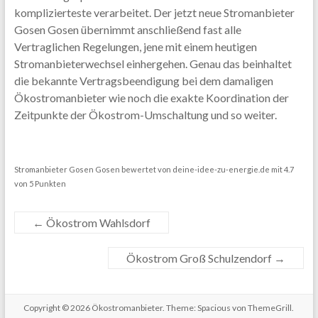
komplizierteste verarbeitet. Der jetzt neue Stromanbieter
Gosen Gosen übernimmt anschließend fast alle
Vertraglichen Regelungen, jene mit einem heutigen
Stromanbieterwechsel einhergehen. Genau das beinhaltet
die bekannte Vertragsbeendigung bei dem damaligen
Ökostromanbieter wie noch die exakte Koordination der
Zeitpunkte der Ökostrom-Umschaltung und so weiter.
Stromanbieter Gosen Gosen
bewertet von
deine-idee-zu-energie.de
mit
4.7
von
5
Punkten
←
Ökostrom Wahlsdorf
Ökostrom Groß Schulzendorf
→
Copyright © 2026
Ökostromanbieter
. Theme: Spacious von ThemeGrill.