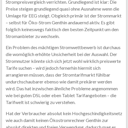
Strompreisvergleich verrichten. Grundlegend ist klar: Die
Preise steigen grundlegend quasi ohne Ausnahme wenn die
Umlage für EEG steigt. Obgleich primär ist der Strommarkt
– selbst für Öko-Strom Genthin andauernd aktiv. Es gibt
folglich keineswegs faktisch den besten Zeitpunkt um den
Stromanbieter zu wechseln.
Ein Problem des mächtigen Stromwettbewerb ist durchaus
die womöglich erhöhte Unsicherheit bei der Auswahl. Der
Stromnutzer könnte sich sich jetzt wohl wirklich preiswerte
Tarife suchen – wird jedoch fernerhin hiermit sich
arrangieren müssen, dass der Stromtarifmarkt fühlbar
undurchschaubarer ebenso wie damit prekärer werden
wird. Das hat inzwischen ähnliche Probleme angenommen
wie bei guten DSL oder eben Tablet Tarifangeboten – die
Tarifwelt ist schwierig zu verstehen.
Hat der Verbraucher absolut kein Hochgeschindigkeitsnetz
wie auch damit keinen Ökostromrechner Genthin zur
absolut direkten und freien Verwendung, dadurch mag es