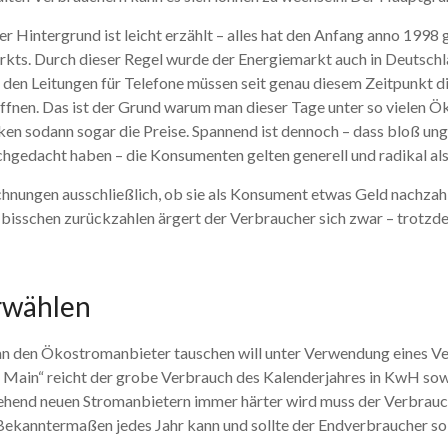
r Hintergrund ist leicht erzählt – alles hat den Anfang anno 199
arkts. Durch dieser Regel wurde der Energiemarkt auch in Deutsch
 den Leitungen für Telefone müssen seit genau diesem Zeitpunkt 
öffnen. Das ist der Grund warum man dieser Tage unter so vielen
en sodann sogar die Preise. Spannend ist dennoch – dass bloß ung
hgedacht haben – die Konsumenten gelten generell und radikal al
echnungen ausschließlich, ob sie als Konsument etwas Geld nachza
n bisschen zurückzahlen ärgert der Verbraucher sich zwar – trotzd
rwählen
an den Ökostromanbieter tauschen will unter Verwendung eines Ver
Main“ reicht der grobe Verbrauch des Kalenderjahres in KwH sowie
gehend neuen Stromanbietern immer härter wird muss der Verbrauch
Bekanntermaßen jedes Jahr kann und sollte der Endverbraucher s