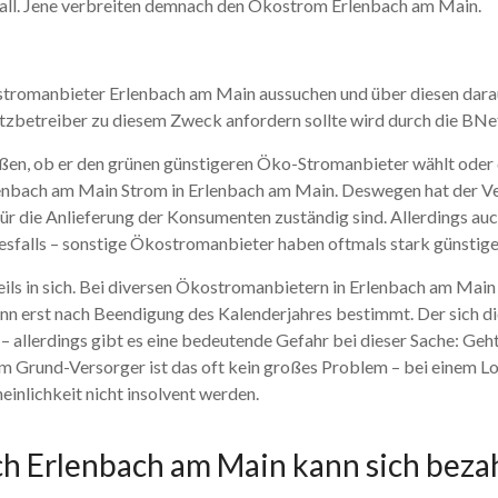
ll. Jene verbreiten demnach den Ökostrom Erlenbach am Main.
kostromanbieter Erlenbach am Main aussuchen und über diesen dar
zbetreiber zu diesem Zweck anfordern sollte wird durch die BNe
ßen, ob er den grünen günstigeren Öko-Stromanbieter wählt oder 
nbach am Main Strom in Erlenbach am Main. Deswegen hat der Verbr
für die Anlieferung der Konsumenten zuständig sind. Allerdings au
nesfalls – sonstige Ökostromanbieter haben oftmals stark günstig
ls in sich. Bei diversen Ökostromanbietern in Erlenbach am Main 
n erst nach Beendigung des Kalenderjahres bestimmt. Der sich di
llerdings gibt es eine bedeutende Gefahr bei dieser Sache: Geht 
nem Grund-Versorger ist das oft kein großes Problem – bei einem 
inlichkeit nicht insolvent werden.
h Erlenbach am Main kann sich beza