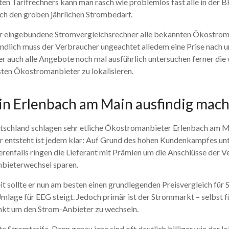
ten Tarifrechners kann man rasch wie problemlos fast alle in de
auch den groben jährlichen Strombedarf.
er eingebundene Stromvergleichsrechner alle bekannten Ökostromt
ändlich muss der Verbraucher ungeachtet alledem eine Prise nach u
r auch alle Angebote noch mal ausführlich untersuchen ferner die
nsten Ökostromanbieter zu lokalisieren.
in Erlenbach am Main ausfindig mac
eutschland schlagen sehr etliche Ökostromanbieter Erlenbach am 
r entsteht ist jedem klar: Auf Grund des hohen Kundenkampfes unt
enfalls ringen die Lieferant mit Prämien um die Anschlüsse der Ve
nbieterwechsel sparen.
t sollte er nun am besten einen grundlegenden Preisvergleich für S
mlage für EEG steigt. Jedoch primär ist der Strommarkt – selbst
unkt um den Strom-Anbieter zu wechseln.
 Stromtarife. Denn genau jene sind oft deutlich billiger wie der 