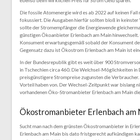
ebenso beim wirklichen Preis für Strom Geld sparen.
Die fossile Atomenergie wird es ab 2022 auf keinen Fall
fokussiert. Die Ausgaben hierfür sollten bloß in keinster
sollte der Stromempfänger die Energiewende gleichermaß
günstigen Ökoanbieter Erlenbach am Main hinwechselt. Ob 
Konsument erwartungsgemäß sobald der Konsument deutli
Gegensatz dazu ist Ökostrom Erlenbach am Main ist eine
In der Bundesrepublik gibt es weit über 900 Stromversor
in Tschechien circa 460. Die Welchsel-Möglichkeiten in 
preisgünstigere Strompreise zugunsten die Verbraucher.
Vorteil haben von. Der Wechsel-Zeitpunkt war bislang n
vorhandenen Öko-Stromanbieter Erlenbach am Main die 
Ökostromanbieter Erlenbach am Ma
Sucht man nach dem grünsten Ökostromanbieter in Erlen
Erlenbach am Main bis dato fristgerecht aufkündigen k