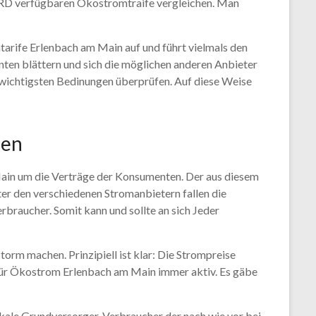
r BRD verfügbaren Ökostromtraife vergleichen. Man
arife Erlenbach am Main auf und führt vielmals den
nten blättern und sich die möglichen anderen Anbieter
 wichtigsten Bedinungen überprüfen. Auf diese Weise
hen
Main um die Verträge der Konsumenten. Der aus diesem
er den verschiedenen Stromanbietern fallen die
rbraucher. Somit kann und sollte an sich Jeder
torm machen. Prinzipiell ist klar: Die Strompreise
 für Ökostrom Erlenbach am Main immer aktiv. Es gäbe
lokale Grundversorger. Verbraucher der nach wie vor bei