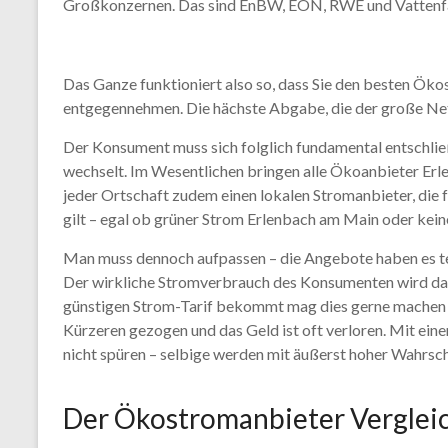
Großkonzernen. Das sind EnBW, EON, RWE und Vattenfa
Das Ganze funktioniert also so, dass Sie den besten Ö
entgegennehmen. Die hächste Abgabe, die der große Net
Der Konsument muss sich folglich fundamental entschlie
wechselt. Im Wesentlichen bringen alle Ökoanbieter Erle
jeder Ortschaft zudem einen lokalen Stromanbieter, die 
gilt – egal ob grüner Strom Erlenbach am Main oder kei
Man muss dennoch aufpassen – die Angebote haben es tei
Der wirkliche Stromverbrauch des Konsumenten wird dan
günstigen Strom-Tarif bekommt mag dies gerne machen – a
Kürzeren gezogen und das Geld ist oft verloren. Mit ei
nicht spüren – selbige werden mit äußerst hoher Wahrsche
Der Ökostromanbieter Vergleic