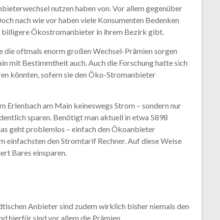
nbieterwechsel nutzen haben von. Vor allem gegenüber
 Doch nach wie vor haben viele Konsumenten Bedenken
billigere Ökostromanbieter in ihrem Bezirk gibt.
ere die oftmals enorm großen Wechsel-Prämien sorgen
n mit Bestimmtheit auch. Auch die Forschung hatte sich
ren könnten, sofern sie den Öko-Stromanbieter
om Erlenbach am Main keineswegs Strom – sondern nur
entlich sparen. Benötigt man aktuell in etwa 5898
 das geht problemlos – einfach den Ökoanbieter
m einfachsten den Stromtarif Rechner. Auf diese Weise
rt Bares einsparen.
dtischen Anbieter sind zudem wirklich bisher niemals den
 hierfür sind vor allem die Prämien.