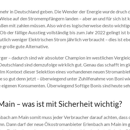
 mehr in Deutschland geben. Die Wender der Energie wurde druch d
 Weise auf den Stromempfängern landen – aber an und für sich ist kl
en mit zahlen müssen. Also wird es logischerweise desto wichtige
der fällige Ausstieg vollständig bis zum Jahr 2022 gelingt ist bis
ch weniger Elektrischen Strom jährlich verbraucht – dies ist e
 große gute Alternative.
ger – dadurch sind wir absoluter Champion im westlichen Vergleich
Deutschland sind demzufolge wirklich gut. Genau das schafft im g
 Im Kontext dieser Selektion eines vorhandenen neuen Stromanbie
ie so gut denn jetzt – überwiegend unter Zuhilfenahme von Boni w
eigenen Konsumenten. Überwiegend Softige Bonis sind heute seh
in – was ist mit Sicherheit wichtig?
bach am Main somit muss jeder Verbraucher darauf achten, dass 
ann. Dann darf der neue Ökostromanbieter Erlenbach am Main im g