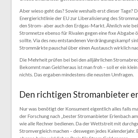
Aber wieso geht das? Sowie weshalb erst dieser Tage? De
Energierichtlinie der EU zur Liberalisierung des Stromm
den Strom- aber auch den Erdgas-Markt. Ähnlich wie bei
Stromnetze ebenso für Rivalen gegen eine fixe Abgabe 
sollte. Via des neu entstandenen Verdrängungskampf sink
Strommärkte pauschal über einen Austausch wirklich nac
Die Mehrheit prüfen bei bei den alljährlichen Stromabr
Bekommt man Geld heraus ist man froh – soll er ein klei
nichts. Das ergaben mindestens die neusten Umfragen.
Den richtigen Stromanbieter e
Nur was benötigt der Konsument eigentlich alles falls m
der Forschung nach „bester Stromanbieter Erlenbach am 
wie alle Rechner bedienen. Da der Wettstreit mit durch
Stromvergleich machen – deswegen jedes Kalenderjahr. 