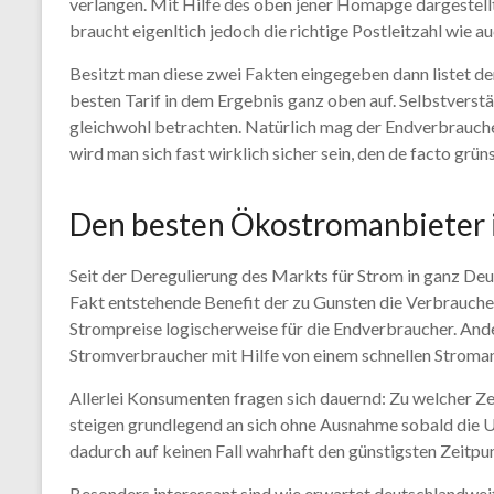
verlangen. Mit Hilfe des oben jener Homapge dargestell
braucht eigenltich jedoch die richtige Postleitzahl wie 
Besitzt man diese zwei Fakten eingegeben dann listet d
besten Tarif in dem Ergebnis ganz oben auf. Selbstverst
gleichwohl betrachten. Natürlich mag der Endverbrauche
wird man sich fast wirklich sicher sein, den de facto grü
Den besten Ökostromanbieter 
Seit der Deregulierung des Markts für Strom in ganz D
Fakt entstehende Benefit der zu Gunsten die Verbrauche
Strompreise logischerweise für die Endverbraucher. Ander
Stromverbraucher mit Hilfe von einem schnellen Stroma
Allerlei Konsumenten fragen sich dauernd: Zu welcher Zei
steigen grundlegend an sich ohne Ausnahme sobald die U
dadurch auf keinen Fall wahrhaft den günstigsten Zeitp
Besonders interessant sind wie erwartet deutschlandweite