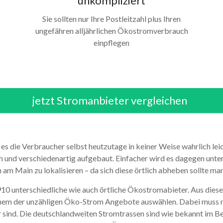
unkompliziert
Sie sollten nur Ihre Postleitzahl plus Ihren
ungefähren alljährlichen Ökostromverbrauch
einpflegen
jetzt Stromanbieter vergleichen
es die Verbraucher selbst heutzutage in keiner Weise wahrlich l
ich und verschiedenartig aufgebaut. Einfacher wird es dagegen unt
am Main zu lokalisieren – da sich diese örtlich abheben sollte ma
 910 unterschiedliche wie auch örtliche Ökostromabieter. Aus die
inem der unzähligen Öko-Strom Angebote auswählen. Dabei muss m
 sind. Die deutschlandweiten Stromtrassen sind wie bekannt im Be