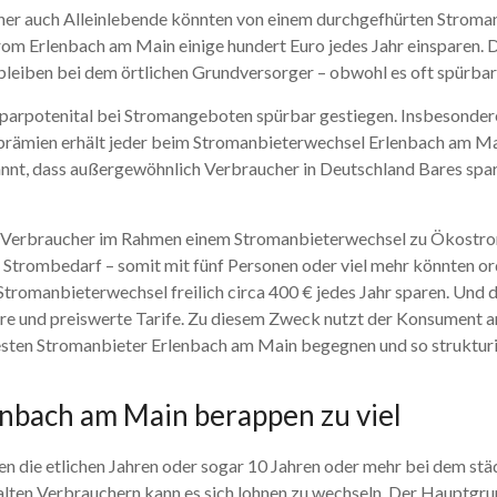
cher auch Alleinlebende könnten von einem durchgefhürten Stroma
rom Erlenbach am Main einige hundert Euro jedes Jahr einsparen.
leiben bei dem örtlichen Grundversorger – obwohl es oft spürbar 
insparpotenital bei Stromangeboten spürbar gestiegen. Insbesond
prämien erhält jeder beim Stromanbieterwechsel Erlenbach am Mai
annt, dass außergewöhnlich Verbraucher in Deutschland Bares spa
der Verbraucher im Rahmen einem Stromanbieterwechsel zu Ökostr
Strombedarf – somit mit fünf Personen oder viel mehr könnten ord
Stromanbieterwechsel freilich circa 400 € jedes Jahr sparen. Und
ere und preiswerte Tarife. Zu diesem Zweck nutzt der Konsument a
ten Stromanbieter Erlenbach am Main begegnen und so strukturie
nbach am Main berappen zu viel
den die etlichen Jahren oder sogar 10 Jahren oder mehr bei dem stä
ten Verbrauchern kann es sich lohnen zu wechseln. Der Hauptgrund