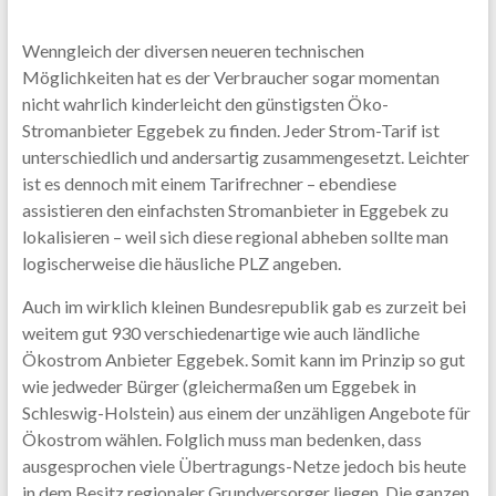
Wenngleich der diversen neueren technischen
Möglichkeiten hat es der Verbraucher sogar momentan
nicht wahrlich kinderleicht den günstigsten Öko-
Stromanbieter Eggebek zu finden. Jeder Strom-Tarif ist
unterschiedlich und andersartig zusammengesetzt. Leichter
ist es dennoch mit einem Tarifrechner – ebendiese
assistieren den einfachsten Stromanbieter in Eggebek zu
lokalisieren – weil sich diese regional abheben sollte man
logischerweise die häusliche PLZ angeben.
Auch im wirklich kleinen Bundesrepublik gab es zurzeit bei
weitem gut 930 verschiedenartige wie auch ländliche
Ökostrom Anbieter Eggebek. Somit kann im Prinzip so gut
wie jedweder Bürger (gleichermaßen um Eggebek in
Schleswig-Holstein) aus einem der unzähligen Angebote für
Ökostrom wählen. Folglich muss man bedenken, dass
ausgesprochen viele Übertragungs-Netze jedoch bis heute
in dem Besitz regionaler Grundversorger liegen. Die ganzen