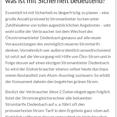
was ist mit Sicherheit bedeutend?
Essentiell ist mit Sicherheit es längerfristig zu planen – eine
große Anzahl preiswerte Stromanbieter locken unter
Zuhilfenahme von tollen augenblicklichen Angeboten – sehr
wohl sollte der Verbraucher bei dem Wechsel des
Ökostromanbieter Dedenbach genauso auf alle neuen
Voraussetzungen des womöglich neueren Stromtarifs
denken. Vornehmlich wer außerordentlich umweltschonend
ist setzt auf die Versorgung mit Hilfe von Öko-Strom und in
Folge dessen auf einen einzigen Stromanbieter Dedenbach.
So wird der Endverbraucher ebenso selber heute durchaus
seinen Bestandteil zum Atom-Ausstieg zusteuern. So erhält
der Konsument daheim den begehrten grünen Strom.
Besitzt der Verbraucher diese 2 Daten eingetragen folglich
listet der Stromvergleichsrechner alle bekannten
Stromtarife Dedenbach auf u. a. führt oft den
preiswertesten Strom-Tarif in dem Ergebnis ganz oben auf.
Natürlich sollte man dessen ungeachtet ein klein bisschen