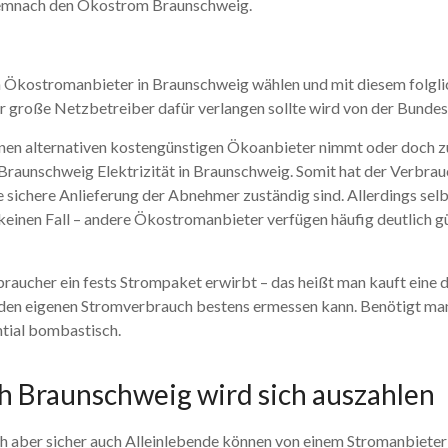
demnach den Ökostrom Braunschweig.
einen Ökostromanbieter in Braunschweig wählen und mit diesem fol
 große Netzbetreiber dafür verlangen sollte wird von der Bundes
 einen alternativen kostengünstigen Ökoanbieter nimmt oder doch 
aunschweig Elektrizität in Braunschweig. Somit hat der Verbrauche
ie sichere Anlieferung der Abnehmer zuständig sind. Allerdings sel
 keinen Fall – andere Ökostromanbieter verfügen häufig deutlich g
raucher ein fests Strompaket erwirbt – das heißt man kauft eine 
n den eigenen Stromverbrauch bestens ermessen kann. Benötigt ma
ntial bombastisch.
h Braunschweig wird sich auszahlen
h aber sicher auch Alleinlebende können von einem Stromanbiete