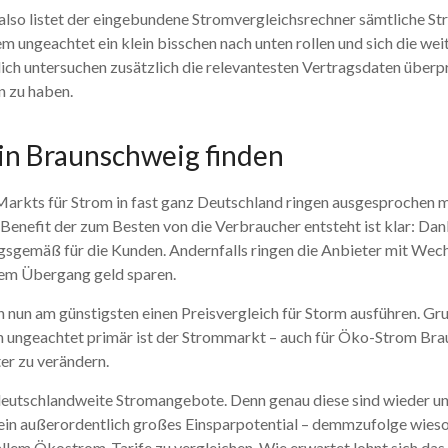
also listet der eingebundene Stromvergleichsrechner sämtliche St
em ungeachtet ein klein bisschen nach unten rollen und sich die we
lich untersuchen zusätzlich die relevantesten Vertragsdaten über
n zu haben.
in Braunschweig finden
Markts für Strom in fast ganz Deutschland ringen ausgesprochen
 Benefit der zum Besten von die Verbraucher entsteht ist klar: D
ngsgemäß für die Kunden. Andernfalls ringen die Anbieter mit We
inem Übergang geld sparen.
un am günstigsten einen Preisvergleich für Storm ausführen. Grun
 ungeachtet primär ist der Strommarkt – auch für Öko-Strom Brau
er zu verändern.
deutschlandweite Stromangebote. Denn genau diese sind wieder und 
t ein außerordentlich großes Einsparpotential – demmzufolge wies
llem Ökostrom-Tarife zu vergleichen. Wie erwartet lohnt sich das e