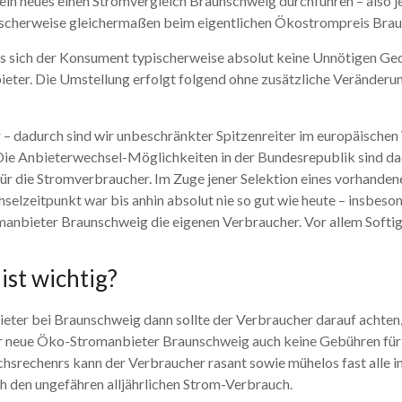
in neues einen Stromvergleich Braunschweig durchführen – also je
scherweise gleichermaßen beim eigentlichen Ökostrompreis Brau
s sich der Konsument typischerweise absolut keine Unnötigen Ged
ter. Die Umstellung erfolgt folgend ohne zusätzliche Veränderun
 – dadurch sind wir unbeschränkter Spitzenreiter im europäischen 
Die Anbieterwechsel-Möglichkeiten in der Bundesrepublik sind da
für die Stromverbraucher. Im Zuge jener Selektion eines vorhand
hselzeitpunkt war bis anhin absolut nie so gut wie heute – insbes
nbieter Braunschweig die eigenen Verbraucher. Vor allem Softige
st wichtig?
er bei Braunschweig dann sollte der Verbraucher darauf achten,
 der neue Öko-Stromanbieter Braunschweig auch keine Gebühren fü
ichsrechenrs kann der Verbraucher rasant sowie mühelos fast alle
 den ungefähren alljährlichen Strom-Verbrauch.