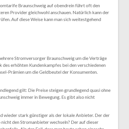
romtarife Braunschweig auf obendrein führt oft den
iteren Provider gleichwohl anschauen. Natürlich kann der
prüfen. Auf diese Weise kann man sich weitestgehend
 mehrere Stromversorger Braunschweig um die Verträge
ank des erhöhten Kundenkampfes bei den verschiedenen
chsel-Prämien um die Geldbeutel der Konsumenten.
dlegend gilt: Die Preise steigen grundlegend quasi ohne
nschweig immer in Bewegung. Es gibt also nicht
wieder stark günstiger als der lokale Anbieter. Der der
o nicht den Stromanbieter wechseln? Der auf dieser
benfalls , für den Fall, dass man heute schon einesehr