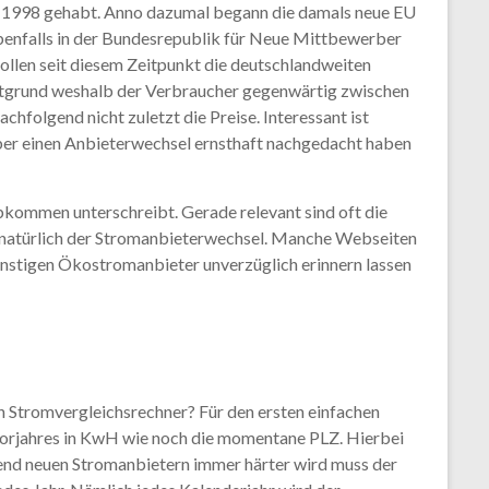
no 1998 gehabt. Anno dazumal begann die damals neue EU
benfalls in der Bundesrepublik für Neue Mittbewerber
llen seit diesem Zeitpunkt die deutschlandweiten
uptgrund weshalb der Verbraucher gegenwärtig zwischen
olgend nicht zuletzt die Preise. Interessant ist
ber einen Anbieterwechsel ernsthaft nachgedacht haben
kommen unterschreibt. Gerade relevant sind oft die
mit natürlich der Stromanbieterwechsel. Manche Webseiten
nstigen Ökostromanbieter unverzüglich erinnern lassen
 Stromvergleichsrechner? Für den ersten einfachen
Vorjahres in KwH wie noch die momentane PLZ. Hierbei
end neuen Stromanbietern immer härter wird muss der