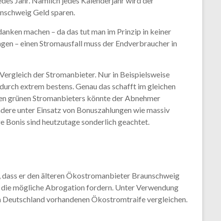
des Jahr. Nämlich jedes Kalenderjahr wird der
nschweig Geld sparen.
anken machen – da das tut man im Prinzip in keiner
gen – einen Stromausfall muss der Endverbraucher in
Vergleich der Stromanbieter. Nur in Beispielsweise
durch extrem bestens. Genau das schafft im gleichen
enen grünen Stromanbieters könnte der Abnehmer
ondere unter Einsatz von Bonuszahlungen wie massiv
 Bonis sind heutzutage sonderlich geachtet.
 dass er den älteren Ökostromanbieter Braunschweig
r die mögliche Abrogation fordern. Unter Verwendung
 in Deutschland vorhandenen Ökostromtraife vergleichen.