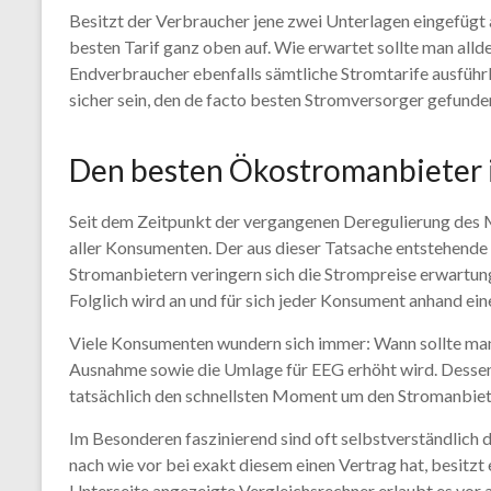
Besitzt der Verbraucher jene zwei Unterlagen eingefügt 
besten Tarif ganz oben auf. Wie erwartet sollte man alld
Endverbraucher ebenfalls sämtliche Stromtarife ausführ
sicher sein, den de facto besten Stromversorger gefunde
Den besten Ökostromanbieter 
Seit dem Zeitpunkt der vergangenen Deregulierung des 
aller Konsumenten. Der aus dieser Tatsache entstehende
Stromanbietern veringern sich die Strompreise erwartu
Folglich wird an und für sich jeder Konsument anhand e
Viele Konsumenten wundern sich immer: Wann sollte man n
Ausnahme sowie die Umlage für EEG erhöht wird. Dessen
tatsächlich den schnellsten Moment um den Stromanbiet
Im Besonderen faszinierend sind oft selbstverständlich 
nach wie vor bei exakt diesem einen Vertrag hat, besitz
Unterseite angezeigte Vergleichsrechner erlaubt es vor a