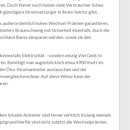
ren. Doch immer noch haben viele Verbraucher Scheu
 günstigere Stromversorger in ihrem Sektor gibt.
mals außerordentlich hohen Wechsel-Prämien garantieren,
eters Braunschweig mit Sicherheit ebenfalls. Auch die
schland Bares einsparen würden, sowie sie den
sfalls Elektrizität – sondern einzig Viel Geld. In
paren. Benötigt man augenblicklich etwa 4900 KwH im
kt den Öko-Stromanbieter austauschen und der
omvergleichsrechner. Auf diese Weise kann der
aren.
dem lokalen Anbieter sind ferner wirklich bislang niemals
tgrund hierfür sind nicht zuletzt die Wechselprämien.