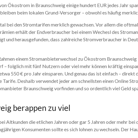
 von Ökostrom in Braunschweig einige hundert EUR jedes Jahr spa
bleiben beim lokalen Grund-Versorger – obwohl es häufig merklich
enital bei den Stromtarifen merklich gewachsen. Vor allem die oft
ämien erhält der Endverbraucher bei einem Wechesl des Stromanbi
gt und herausgefunden, dass zahlreiche Stromverbraucher in Deut
Rahmen einem Stromanbieterwechsel zu Ökostrom Braunschweig keine
f – folglich mit fünf Nutzern oder viel mehr können kräftig eins
 etwa 550 € pro Jahr einsparen. Und genau das ist einfach – dire
Tarife. Deshalb verwendet jeder am schnellsten einen Online Str
anbieter Braunschweig vorfinden und so ordentlich viel Geld sp
ig berappen zu viel
bei Altkunden die etlichen Jahren oder gar 5 Jahren oder mehr bei 
jährigen Konsumenten sollte es sich lohnen zu wechseln. Der Haup