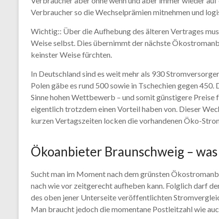
Verbraucher aber ohne wenn und aber immer wieder auf e
Verbraucher so die Wechselprämien mitnehmen und logi
Wichtig:: Über die Aufhebung des älteren Vertrages mus
Weise selbst. Dies übernimmt der nächste Ökostromanbie
keinster Weise fürchten.
In Deutschland sind es weit mehr als 930 Stromversorger
Polen gäbe es rund 500 sowie in Tschechien gegen 450. 
Sinne hohen Wettbewerb – und somit günstigere Preise 
eigentlich trotzdem einen Vorteil haben von. Dieser Wec
kurzen Vertagszeiten locken die vorhandenen Öko-Stroma
Ökoanbieter Braunschweig – was i
Sucht man im Moment nach dem grünsten Ökostromanbiet
nach wie vor zeitgerecht aufheben kann. Folglich darf
des oben jener Unterseite veröffentlichten Stromvergle
Man braucht jedoch die momentane Postleitzahl wie auch