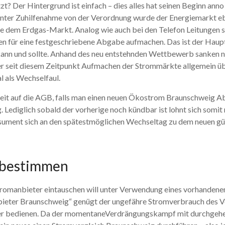
t? Der Hintergrund ist einfach – dies alles hat seinen Beginn an
 Unter Zuhilfenahme von der Verordnung wurde der Energiemarkt e
 dem Erdgas-Markt. Analog wie auch bei den Telefon Leitungen so
alen für eine festgeschriebene Abgabe aufmachen. Das ist der Ha
n und sollte. Anhand des neu entstehnden Wettbewerb sanken nachf
her seit diesem Zeitpunkt Aufmachen der Strommärkte allgemein ü
l als Wechselfaul.
it auf die AGB, falls man einen neuen Ökostrom Braunschweig Ab
g. Lediglich sobald der vorherige noch kündbar ist lohnt sich so
ument sich an den spätestmöglichen Wechseltag zu dem neuen gü
 bestimmen
romanbieter eintauschen will unter Verwendung eines vorhandenen
bieter Braunschweig“ genügt der ungefähre Stromverbrauch des 
chner bedienen. Da der momentaneVerdrängungskampf mit durchgeh