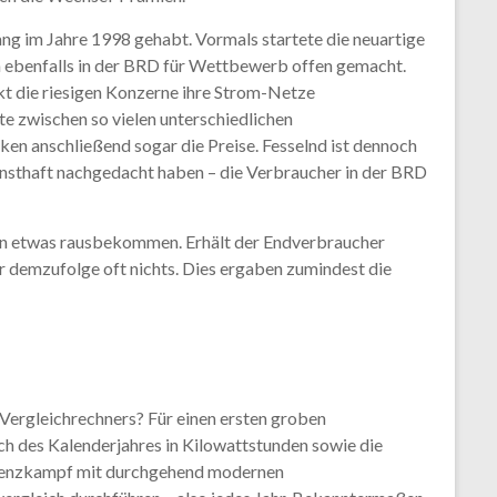
ang im Jahre 1998 gehabt. Vormals startete die neuartige
m ebenfalls in der BRD für Wettbewerb offen gemacht.
kt die riesigen Konzerne ihre Strom-Netze
e zwischen so vielen unterschiedlichen
n anschließend sogar die Preise. Fesselnd ist dennoch
rnsthaft nachgedacht haben – die Verbraucher in der BRD
eben etwas rausbekommen. Erhält der Endverbraucher
r demzufolge oft nichts. Dies ergaben zumindest die
 Vergleichrechners? Für einen ersten groben
h des Kalenderjahres in Kilowattstunden sowie die
urrenzkampf mit durchgehend modernen