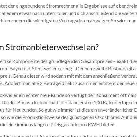
tet der eingebundene Stromrechner alle Ergebnisse auf obendrein 
 alledem etwas nach unten rollen und sich anschließend die weite
chten zudem die wichtigsten Vertragsdaten abwägen. So wird man si
em Stromanbieterwechsel an?
ine fixe Komponente des grundlegenden Gesamtpreises – exakt di
trom Bayerfeld-Steckweiler erzeugt. Der nun zweite Bestandteil
eis. Genau dieser wird sodann mit mit dem anschließend verbrauc
s. Addiert man alle 2 Beträge direkt zusammen entsteht der neue 
weiler ein echter Neu-Kunde so verfügt der Konsument oftmals fü
n Direkt-Bonus, der innerhalb der dann ersten 100 Kalendertage
nus für Neukunden. So gut wie immer ist dies ein unveränderlicher 
o wie die Produktionsweise des günstigeren Ökostroms. Auf diese
die eine immens längere Preisgarantie pro KWH bieten.
anbieter Bayerfeld-Steckweiler aufgespürt danach hat man wahrha