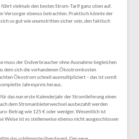
führt vielmals den besten Strom-Tarif ganz oben auf.
ren Versorger ebenso betrachten. Praktisch könnte der
ch so gut wie unumstritten sicher sein, den faktisch
ese muss der Endverbraucher ohne Ausnahme begleichen
 aus dem sich die vorhandenen Ökostromkosten
hten Ökostrom schnell ausmultipliziert – das ist somit
komplette Jahrespreis heraus.
r das nun erste Kalenderjahr der Stromlieferung einen
n nach dem Stromanbieterwechsel ausbezahlt werden
Euro-Betrag wie 125 € oder weniger. Wesentlich ist
 Weise ist es stellenweise ebenso nicht ausgeschlossen
ftig das schlimmste überdauert. Der neue