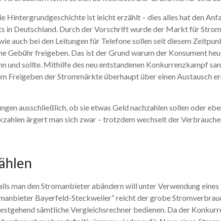
Hintergrundgeschichte ist leicht erzählt – dies alles hat den Anf
s in Deutschland. Durch der Vorschrift wurde der Markt für Stro
e auch bei den Leitungen für Telefone sollen seit diesem Zeitpun
e Gebühr freigeben. Das ist der Grund warum der Konsument heut
und sollte. Mithilfe des neu entstandenen Konkurrenzkampf sanke
 dem Freigeben der Strommärkte überhaupt über einen Austausch e
nungen ausschließlich, ob sie etwas Geld nachzahlen sollen oder 
ückzahlen ärgert man sich zwar – trotzdem wechselt der Verbrauche
ählen
alls man den Stromanbieter abändern will unter Verwendung eines
manbieter Bayerfeld-Steckweiler“ reicht der grobe Stromverbrauc
itestgehend sämtliche Vergleichsrechner bedienen. Da der Konk