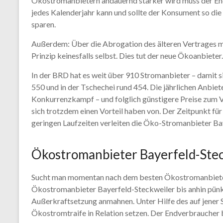
Ökostromanbietern andauernd stärker wird muss der End
jedes Kalenderjahr kann und sollte der Konsument so d
sparen.
Außerdem: Über die Abrogation des älteren Vertrages m
Prinzip keinesfalls selbst. Dies tut der neue Ökoanbiete
In der BRD hat es weit über 910 Stromanbieter – damit s
550 und in der Tschechei rund 454. Die jährlichen Anbie
Konkurrenzkampf – und folglich günstigere Preise zum V
sich trotzdem einen Vorteil haben von. Der Zeitpunkt fü
geringen Laufzeiten verleiten die Öko-Stromanbieter B
Ökostromanbieter Bayerfeld-Steck
Sucht man momentan nach dem besten Ökostromanbieter 
Ökostromanbieter Bayerfeld-Steckweiler bis anhin pünkt
Außerkraftsetzung anmahnen. Unter Hilfe des auf jener S
Ökostromtraife in Relation setzen. Der Endverbraucher 