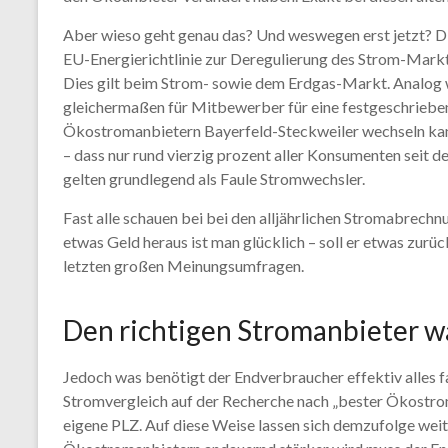
Aber wieso geht genau das? Und weswegen erst jetzt? Die 
EU-Energierichtlinie zur Deregulierung des Strom-Markt
Dies gilt beim Strom- sowie dem Erdgas-Markt. Analog wi
gleichermaßen für Mitbewerber für eine festgeschrieben
Ökostromanbietern Bayerfeld-Steckweiler wechseln kann 
– dass nur rund vierzig prozent aller Konsumenten seit
gelten grundlegend als Faule Stromwechsler.
Fast alle schauen bei bei den alljährlichen Stromabrech
etwas Geld heraus ist man glücklich – soll er etwas zur
letzten großen Meinungsumfragen.
Den richtigen Stromanbieter w
Jedoch was benötigt der Endverbraucher effektiv alles f
Stromvergleich auf der Recherche nach „bester Ökostro
eigene PLZ. Auf diese Weise lassen sich demzufolge we