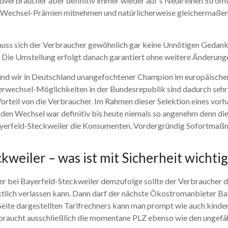
verbraucher aber definitiv immer wieder auf’s Neue einen Stromv
ie Wechsel-Prämien mitnehmen und natürlicherweise gleichermaßen
uss sich der Verbraucher gewöhnlich gar keine Unnötigen Gedank
r. Die Umstellung erfolgt danach garantiert ohne weitere Änderunge
ind wir in Deutschland unangefochtener Champion im europäischen 
terwechsel-Möglichkeiten in der Bundesrepublik sind dadurch sehr
orteil von die Verbraucher. Im Rahmen dieser Selektion eines vor
r den Wechsel war definitiv bis heute niemals so angenehm denn di
ayerfeld-Steckweiler die Konsumenten. Vordergründig Sofortmaß
weiler – was ist mit Sicherheit wichtig
bei Bayerfeld-Steckweiler demzufolge sollte der Verbraucher da
lich verlassen kann. Dann darf der nächste Ökostromanbieter Bay
eite dargestellten Tarifrechners kann man prompt wie auch kinder
braucht ausschließlich die momentane PLZ ebenso wie den ungefä