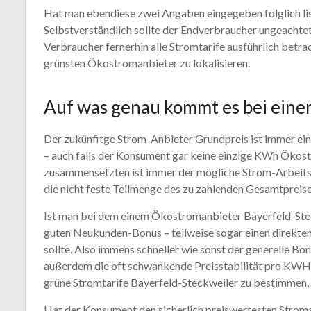
Hat man ebendiese zwei Angaben eingegeben folglich lis
Selbstverständlich sollte der Endverbraucher ungeachtet
Verbraucher fernerhin alle Stromtarife ausführlich betra
grünsten Ökostromanbieter zu lokalisieren.
Auf was genau kommt es bei ein
Der zukünfitge Strom-Anbieter Grundpreis ist immer e
– auch falls der Konsument gar keine einzige KWh Ökos
zusammensetzten ist immer der mögliche Strom-Arbeitspr
die nicht feste Teilmenge des zu zahlenden Gesamtpreise
Ist man bei dem einem Ökostromanbieter Bayerfeld-Steck
guten Neukunden-Bonus – teilweise sogar einen direkte
sollte. Also immens schneller wie sonst der generelle Bo
außerdem die oft schwankende Preisstabilität pro KWH s
grüne Stromtarife Bayerfeld-Steckweiler zu bestimmen, 
Hat der Konsument den sicherlich preiswertesten Strom