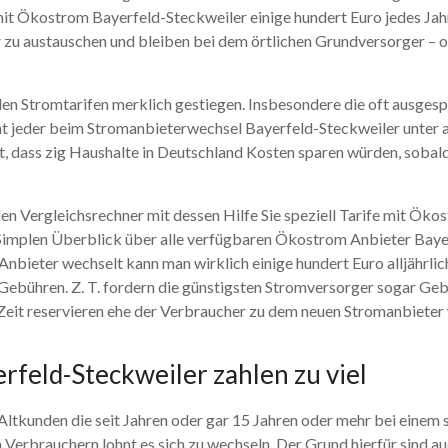
it Ökostrom Bayerfeld-Steckweiler einige hundert Euro jedes Jah
zu austauschen und bleiben bei dem örtlichen Grundversorger – o
i den Stromtarifen merklich gestiegen. Insbesondere die oft ausge
t jeder beim Stromanbieterwechsel Bayerfeld-Steckweiler unter 
t, dass zig Haushalte in Deutschland Kosten sparen würden, soba
n Vergleichsrechner mit dessen Hilfe Sie speziell Tarife mit Ök
Simplen Überblick über alle verfügbaren Ökostrom Anbieter Bayerf
 Anbieter wechselt kann man wirklich einige hundert Euro alljährli
ebühren. Z. T. fordern die günstigsten Stromversorger sogar Gebü
n Zeit reservieren ehe der Verbraucher zu dem neuen Stromanbieter
feld-Steckweiler zahlen zu viel
Altkunden die seit Jahren oder gar 15 Jahren oder mehr bei einem 
 Verbrauchern lohnt es sich zu wechseln. Der Grund hierfür sind 