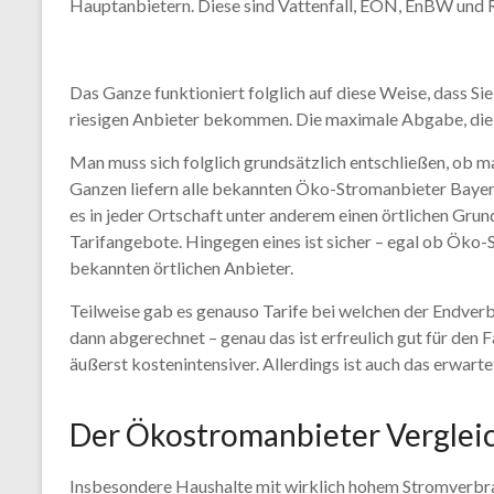
Hauptanbietern. Diese sind Vattenfall, EON, EnBW und R
Das Ganze funktioniert folglich auf diese Weise, dass S
riesigen Anbieter bekommen. Die maximale Abgabe, die 
Man muss sich folglich grundsätzlich entschließen, ob 
Ganzen liefern alle bekannten Öko-Stromanbieter Bayerf
es in jeder Ortschaft unter anderem einen örtlichen Grund
Tarifangebote. Hingegen eines ist sicher – egal ob Öko-
bekannten örtlichen Anbieter.
Teilweise gab es genauso Tarife bei welchen der Endve
dann abgerechnet – genau das ist erfreulich gut für den
äußerst kostenintensiver. Allerdings ist auch das erwart
Der Ökostromanbieter Vergleic
Insbesondere Haushalte mit wirklich hohem Stromverbr