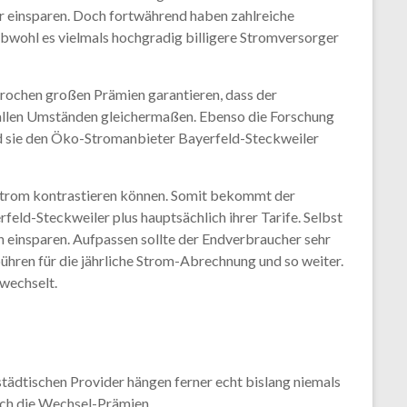
r einsparen. Doch fortwährend haben zahlreiche
bwohl es vielmals hochgradig billigere Stromversorger
sprochen großen Prämien garantieren, dass der
allen Umständen gleichermaßen. Ebenso die Forschung
ld sie den Öko-Stromanbieter Bayerfeld-Steckweiler
ostrom kontrastieren können. Somit bekommt der
eld-Steckweiler plus hauptsächlich ihrer Tarife. Selbst
ch einsparen. Aufpassen sollte der Endverbraucher sehr
hren für die jährliche Strom-Abrechnung und so weiter.
 wechselt.
städtischen Provider hängen ferner echt bislang niemals
auch die Wechsel-Prämien.